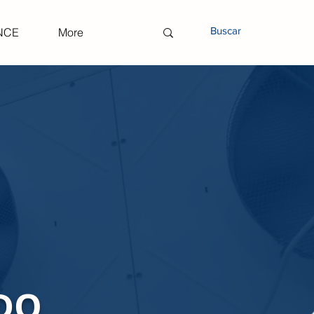
NCE
More
DO