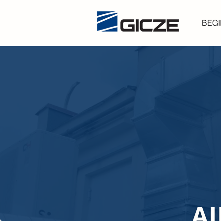
BEG
A