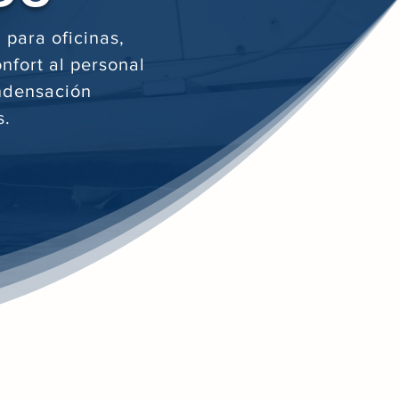
 para oficinas,
onfort al personal
ondensación
s.