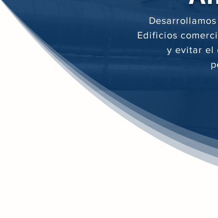
D
esarrollamos
Edificios comerci
y evitar e
p