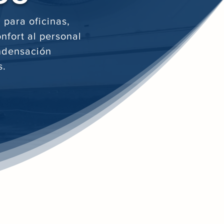
 para oficinas,
onfort al personal
ondensación
s.