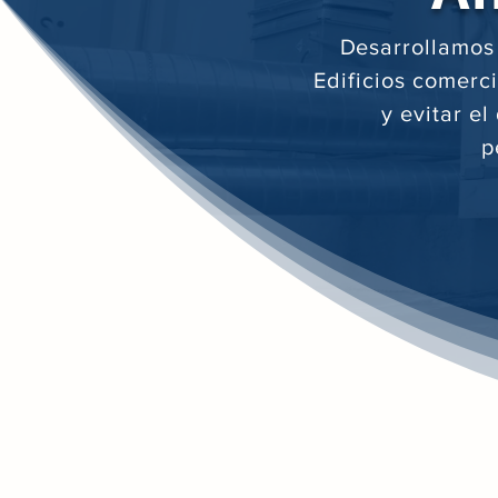
D
esarrollamos
Edificios comerci
y evitar e
p