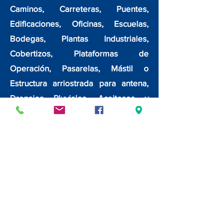
Caminos, Carreteras, Puentes,
Edificaciones, Oficinas, Escuelas,
Bodegas, Plantas Industriales,
Cobertizos, Plataformas de
Operación, Pasarelas, Mástil o
Estructura arriostrada para antena,
Drenajes Pluviales, Aceitosos y
Sanitarios, Cárcamos de Captación y
Abastecimiento de Agua,
Cimentaciones de Equipos
Dinámicos y Estáticos, Cimentación
de Quemadores de Fosa y Elevado,
Tablestacas, Muros de Contención,
entre otros.